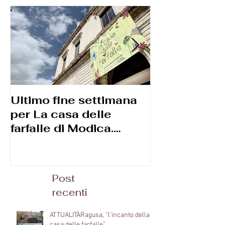
Ultimo fine settimana
Corso di
per La casa delle
macrofotogr
farfalle di ‪Modica.
Diego Reggi
Apertura speciale per il
2 giugno e poi
Post
recenti
ATTUALITÀRagusa, “l’incanto della
casa delle farfalle”