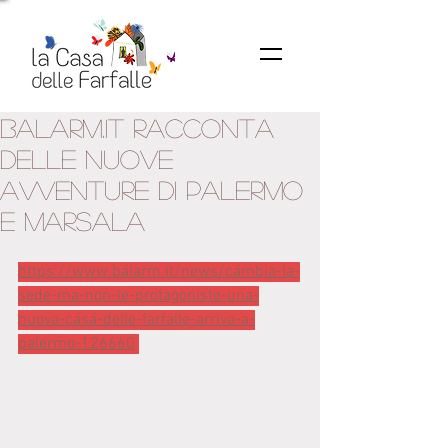
Balarm.it racconta
delle nuove
avventure di Palermo
e marsala
https://www.balarm.it/news/cambia-la-
sede-ma-non-le-protagoniste-una-
nuova-casa-delle-farfalle-arriva-a-
palermo-126660