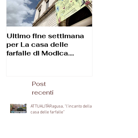
Ultimo fine settimana
Corso di
per La casa delle
macrofotogr
farfalle di ‪Modica.
Diego Reggi
Apertura speciale per il
2 giugno e poi
Post
recenti
ATTUALITÀRagusa, “l’incanto della
casa delle farfalle”