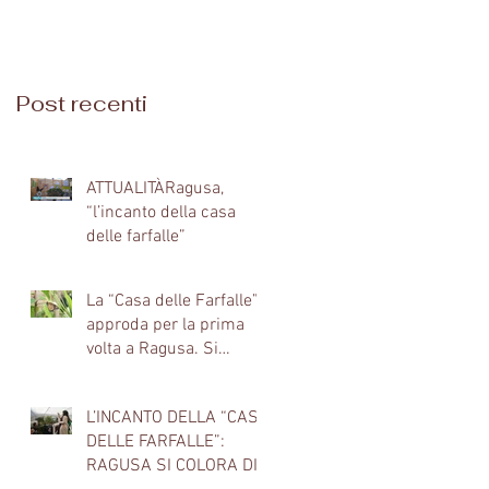
farfalle di ‪Modica.
Reggianti
Apertura speciale
per il 2 giugno e
poi
Post recenti
ATTUALITÀRagusa,
“l’incanto della casa
delle farfalle”
La “Casa delle Farfalle”
approda per la prima
volta a Ragusa. Si
inaugura il 14 febbraio
per San Valentino e
L’INCANTO DELLA “CASA
porta anticipatamente la
DELLE FARFALLE”:
primavera nel centro
RAGUSA SI COLORA DI
storico del capoluogo