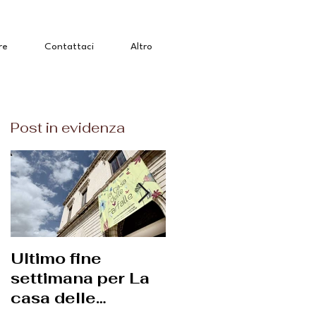
re
Contattaci
Altro
Post in evidenza
Ultimo fine
Corso di
settimana per La
macrofotografia
casa delle
con Diego