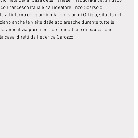
giornata della "Casa delle Farfalle" inaugurata dal sindaco 
co Francesco Italia e dall'ideatore Enzo Scarso di 
a all'interno del giardino Artemision di Ortigia, situato nel 
iano anche le visite delle scolaresche durante tutte le 
deranno il via pure i percorsi didattici e di educazione 
la casa, diretti da Federica Garozzo.