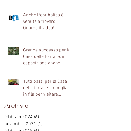
Anche Repubblica è
venuta a trovarci.
Guarda il video!
Grande successo per la
Casa delle Farfalle, in
esposizione anche
collezioni dei Gattopardi
Tutti pazzi per la Casa
delle farfalle: in migliaia
in fila per visitare
l'istallazione a Palazz
Archivio
febbraio 2024
(6)
6 post
novembre 2021
(1)
1 post
febbraio 2019
(6)
6 post