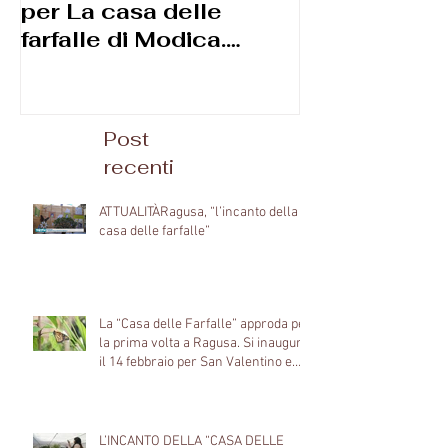
per La casa delle
macrofotogr
farfalle di ‪Modica.
Diego Reggi
Apertura speciale per il
2 giugno e poi
Post
recenti
ATTUALITÀRagusa, “l’incanto della
casa delle farfalle”
La “Casa delle Farfalle” approda per
la prima volta a Ragusa. Si inaugura
il 14 febbraio per San Valentino e
porta anticipatamente la primavera
nel centro storico del capoluogo
Ibleo.
L’INCANTO DELLA “CASA DELLE