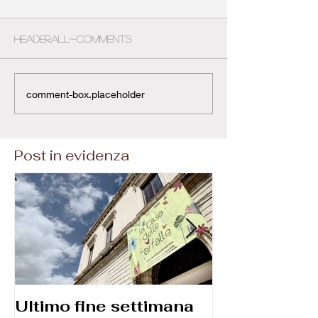
header.all-comments
comment-box.placeholder
Post in evidenza
Ultimo fine settimana
Corso di