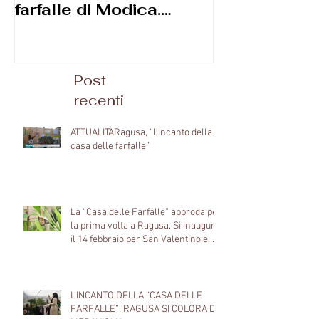
farfalle di ‪Modica.
Diego Reggi
Apertura speciale per il
2 giugno e poi
Post
recenti
ATTUALITÀRagusa, “l’incanto della
casa delle farfalle”
La “Casa delle Farfalle” approda per
la prima volta a Ragusa. Si inaugura
il 14 febbraio per San Valentino e
porta anticipatamente la primavera
nel centro storico del capoluogo
Ibleo.
L’INCANTO DELLA “CASA DELLE
FARFALLE”: RAGUSA SI COLORA DI