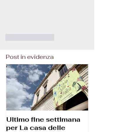
Mi piace
Rispondi
Post in evidenza
Ultimo fine settimana
Corso di
per La casa delle
macrofotogr