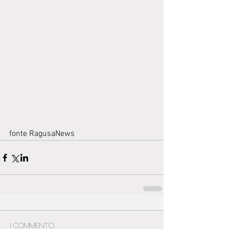
fonte RagusaNews 
1 commento