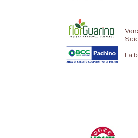
Vend
Scic
La b