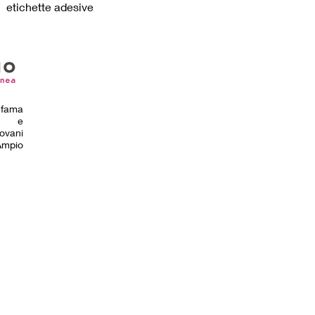
etichette adesive
i fama
le e
ovani
 Ampio