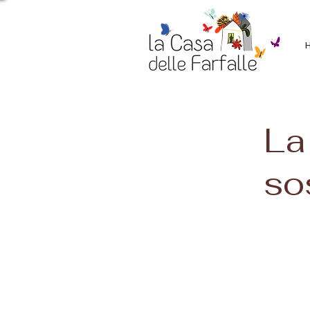
La
so