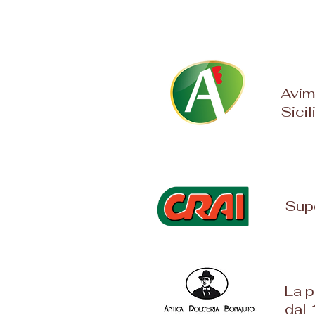
Avime
Sicil
Supe
La p
dal