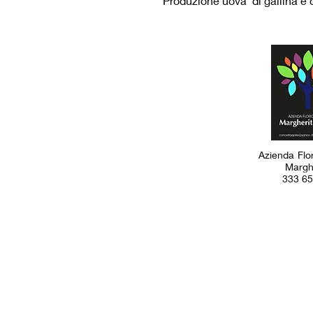
Produzione uova di gallina e 
Azienda Flor
Margherit
333 65.7