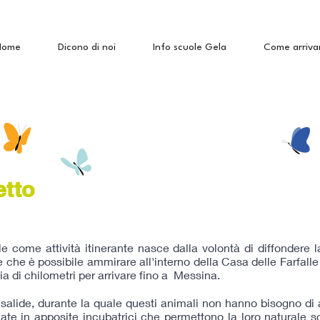
Home
Dicono di noi
Info scuole Gela
Come arriva
etto
lle come attività itinerante nasce dalla volontà di diffondere l
lle che è possibile ammirare all'interno della Casa delle Farfall
a di chilometri per arrivare fino a Messina.
risalide, durante la quale questi animali non hanno bisogno di al
mate in apposite incubatrici che permettono la loro naturale sc