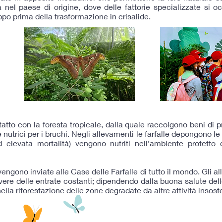
 nel paese di origine, dove delle fattorie specializzate si o
ppo prima della trasformazione in crisalide.
ontatto con la foresta tropicale, dalla quale raccolgono beni d
e nutrici per i bruchi. Negli allevamenti le farfalle depongono l
 elevata mortalità) vengono nutriti nell’ambiente protetto
vengono inviate alle Case delle Farfalle di tutto il mondo. Gli al
avere delle entrate costanti; dipendendo dalla buona salute de
lla riforestazione delle zone degradate da altre attività insoste