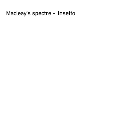
Macleay's spectre - Insetto
foglia secca
Australia