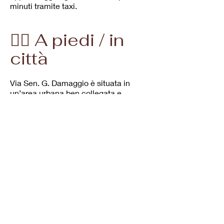
minuti tramite taxi.
🚶‍♂️ A piedi / in
città
Via Sen. G. Damaggio è situata in
un’area urbana ben collegata e
facilmente individuabile.
La zona è servita da attività
commerciali e punti di riferimento
cittadini, che rendono l’arrivo semplice
anche per chi non conosce la città.
🧭 Navigazione
GPS
Per raggiungerci senza difficoltà, è