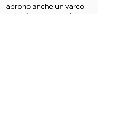
aprono anche un varco
verso la conservazione
delle preziose foreste
primarie che sono la loro
casa.
Ogni farfalla libera di
volare nella Casa delle
Farfalle è testimone di
un impegno profondo
verso la creazione di
economie sostenibili che
nutrono le comunità
delle regioni di origine,
trasformando la vita