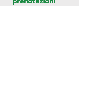
prenotazioni
scuole
+39 3271369233
Via Sen. G. Damaggio, 112,
93012 Gela CL
Visita alla casa delle
farfalle per le scuole
Modulo prenotazione
scuole
Percorsi didattici